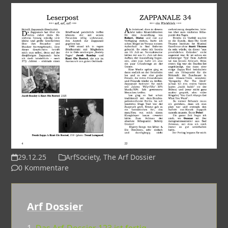
29.12.25
ArfSociety
,
The Arf Dossier
0 Kommentare
Arf Dossier
1.
Das Arf-Dossier 123 ist fertig