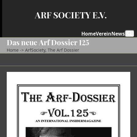
Skip
to
ARF SOCIETY E.V.
content
Home
Verein
News
Das neue Arf Dossier 125
Home
->
ArfSociety
,
The Arf Dossier