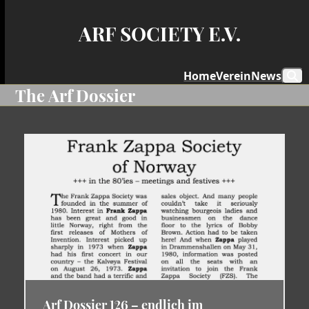
Skip
to
ARF SOCIETY E.V.
content
Home
Verein
News
The Arf Dossier
Arf Dossier 126 – endlich im