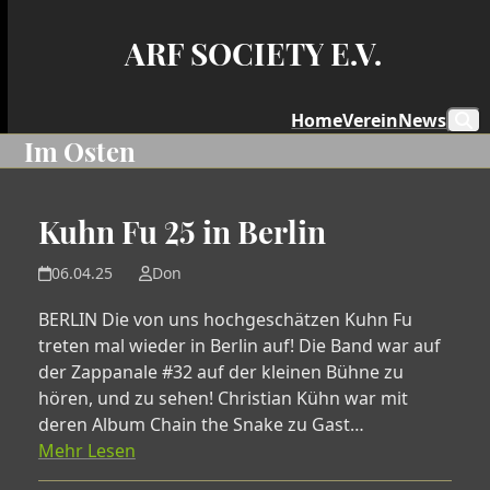
Skip
to
ARF SOCIETY E.V.
content
Home
Verein
News
Im Osten
Kuhn Fu 25 in Berlin
06.04.25
Don
BERLIN Die von uns hochgeschätzen Kuhn Fu
treten mal wieder in Berlin auf! Die Band war auf
der Zappanale #32 auf der kleinen Bühne zu
hören, und zu sehen! Christian Kühn war mit
deren Album Chain the Snake zu Gast…
Mehr Lesen