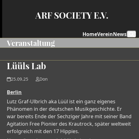
Skip
to
ARF SOCIETY E.V.
content
Home
Verein
News
Veranstaltung
Lüüls Lab
25.09.25
Don
Berlin
Lutz Graf-Ulbrich aka Lüül ist ein ganz eigenes
Phänomen in der deutschen Musikgeschichte. Er
war bereits Ende der Sechziger Jahre mit seiner Band
Agitation Free Pionier des Krautrock, später weltweit
erfolgreich mit den 17 Hippies.