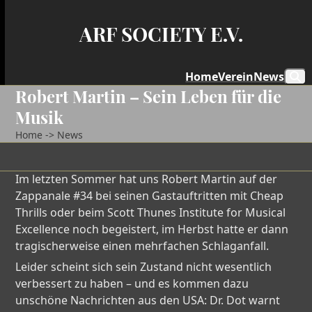
Skip
to
ARF SOCIETY E.V.
content
Home
Verein
News
Robert Martin – Sein Leben für die
Musik
Home
->
News
Im letzten Sommer hat uns Robert Martin auf der
Zappanale #34 bei seinen Gastauftritten mit Cheap
Thrills oder beim Scott Thunes Institute for Musical
Excellence noch begeistert, im Herbst hatte er dann
tragischerweise einen mehrfachen Schlaganfall.
Leider scheint sich sein Zustand nicht wesentlich
verbessert zu haben – und es kommen dazu
unschöne Nachrichten aus den USA: Dr. Dot warnt